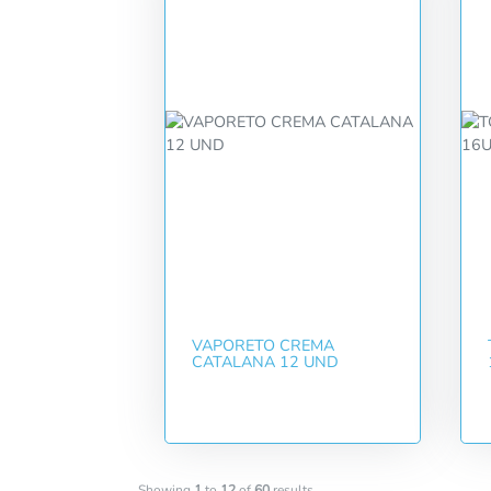
VAPORETO CREMA
CATALANA 12 UND
Showing
1
to
12
of
60
results