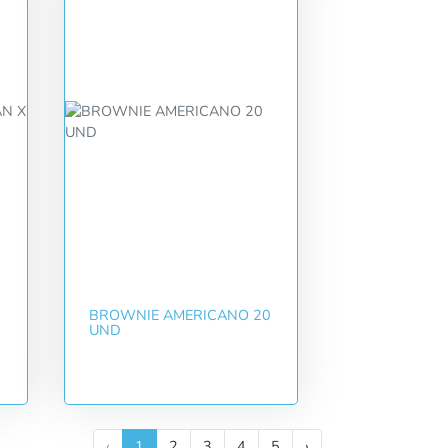
BROWNIE AMERICANO 20
UND
‹
1
2
3
4
5
›