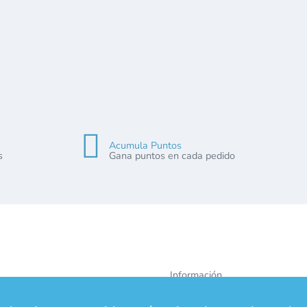
Acumula Puntos
s
Gana puntos en cada pedido
Información
ica de Privacidad
Quiénes Somos
 Legal
Pago Seguro